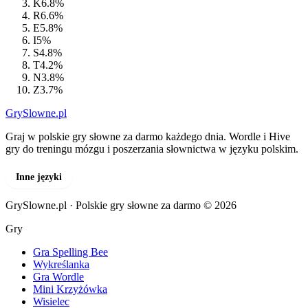
K
6.8%
R
6.6%
E
5.8%
I
5%
S
4.8%
T
4.2%
N
3.8%
Z
3.7%
GrySlowne
.pl
Graj w polskie gry słowne za darmo każdego dnia. Wordle i Hive
gry do treningu mózgu i poszerzania słownictwa w języku polskim.
Inne języki
GrySlowne.pl · Polskie gry słowne za darmo © 2026
Gry
Gra Spelling Bee
Wykreślanka
Gra Wordle
Mini Krzyżówka
Wisielec