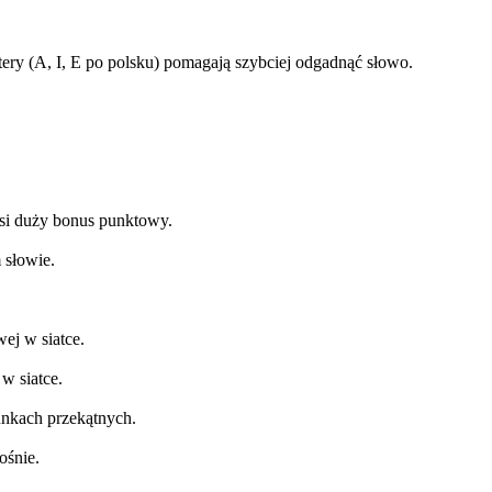
itery (A, I, E po polsku) pomagają szybciej odgadnąć słowo.
osi duży bonus punktowy.
 słowie.
ej w siatce.
w siatce.
unkach przekątnych.
ośnie.