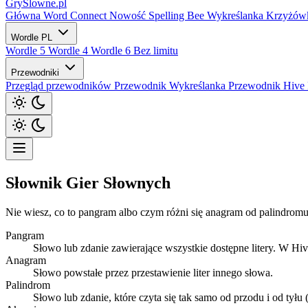
GrySlowne
.pl
Główna
Word Connect
Nowość
Spelling Bee
Wykreślanka
Krzyżów
Wordle PL
Wordle 5
Wordle 4
Wordle 6
Bez limitu
Przewodniki
Przegląd przewodników
Przewodnik Wykreślanka
Przewodnik Hive
Słownik Gier Słownych
Nie wiesz, co to pangram albo czym różni się anagram od palindromu
Pangram
Słowo lub zdanie zawierające wszystkie dostępne litery. W H
Anagram
Słowo powstałe przez przestawienie liter innego słowa.
Palindrom
Słowo lub zdanie, które czyta się tak samo od przodu i od tyłu 