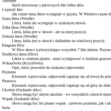
Akronim
Skrót utworzony z pierwszych liter kilku słów.
Częstość liter
Jak często dana litera występuje w języku. W Wisielcu częste l
Szara litera (Wordle)
Litera, która nie występuje w szukanym słowie.
Żółta litera (Wordle)
Litera, która jest w słowie - ale na innej pozycji.
Zielona litera (Wordle)
Litera, która jest w słowie i dokładnie na właściwej pozycji.
Pangram Hive
W Hive słowo wykorzystujące wszystkie 7 liter plastra. Przyn
Środkowa litera (Hive)
Litera w centrum plastra - musi występować w każdym granym
Wskazówka (Krzyżówka)
Opis, który prowadzi do szukanej odpowiedzi.
Poziomo
Kierunek wpisywania: odpowiedź zapisuje się od lewej do praw
Pionowo
Kierunek wpisywania: odpowiedź zapisuje się od góry do dołu 
Ukośnie (Szukanie słów)
Słowa mogą być ukryte ukośnie - we wszystkich czterech kier
Wspak (Szukanie słów)
Słowa mogą być też pisane wspak - zarówno poziomo, jak i uk
Seria