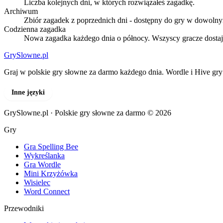
Liczba kolejnych dni, w których rozwiązałeś zagadkę.
Archiwum
Zbiór zagadek z poprzednich dni - dostępny do gry w dowol
Codzienna zagadka
Nowa zagadka każdego dnia o północy. Wszyscy gracze dostaj
GrySlowne
.pl
Graj w polskie gry słowne za darmo każdego dnia. Wordle i Hive gry
Inne języki
GrySlowne.pl · Polskie gry słowne za darmo © 2026
Gry
Gra Spelling Bee
Wykreślanka
Gra Wordle
Mini Krzyżówka
Wisielec
Word Connect
Przewodniki